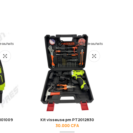
de souhaits
Ajouter à la liste de souhaits
101009
Kit visseuse pm PT2012830
30.000
CFA