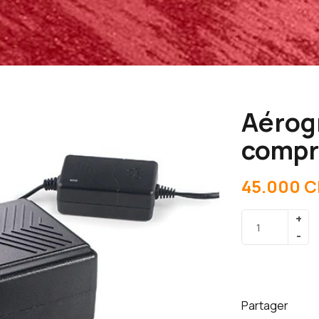
Aérog
compr
45.000
C
Partager