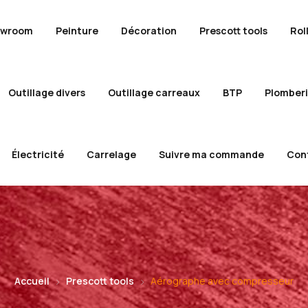
owroom
Peinture
Décoration
Prescott tools
Rol
Outillage divers
Outillage carreaux
BTP
Plomber
Électricité
Carrelage
Suivre ma commande
Con
Accueil
Prescott tools
Aérographe avec compresseur