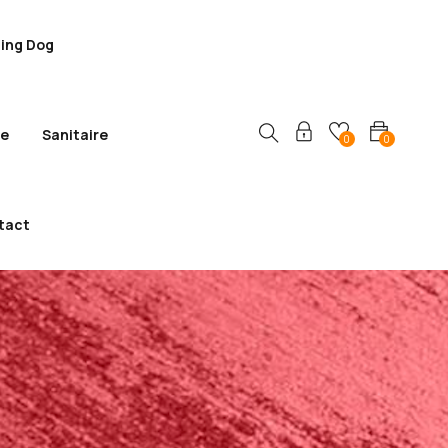
ling Dog
ie
Sanitaire
0
0
tact