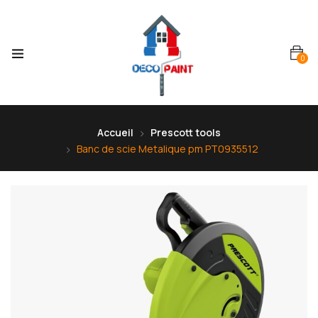
0
Accueil
Prescott tools
Banc de scie Metalique pm PT0935512