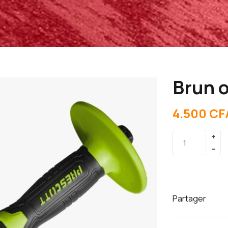
Brun o
4.500
CF
Partager