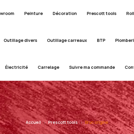
owroom
Peinture
Décoration
Prescott tools
Rol
Outillage divers
Outillage carreaux
BTP
Plomber
Électricité
Carrelage
Suivre ma commande
Con
Accueil
Prescott tools
Brun origine