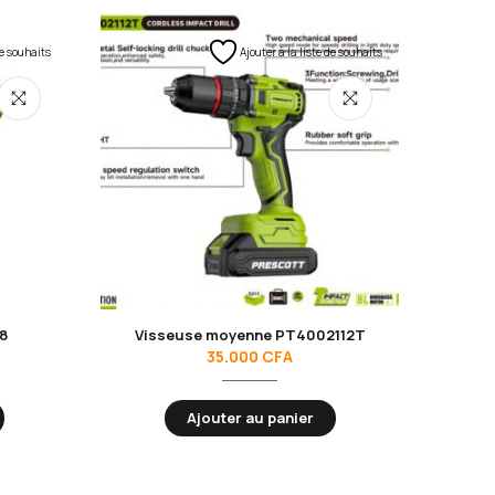
de souhaits
Ajouter à la liste de souhaits
8
Visseuse moyenne PT4002112T
V
35.000
CFA
Ajouter au panier