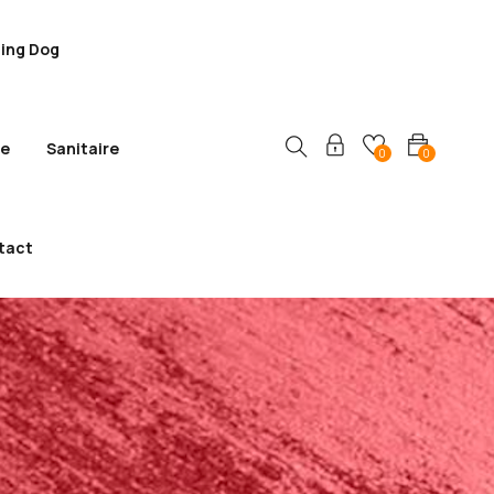
ling Dog
ie
Sanitaire
0
0
tact