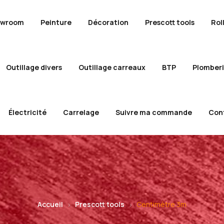
owroom
Peinture
Décoration
Prescott tools
Rol
Outillage divers
Outillage carreaux
BTP
Plomber
Électricité
Carrelage
Suivre ma commande
Con
Accueil
Prescott tools
Centimètre 3m