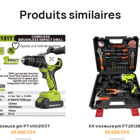
Produits similaires
Ajouter à la liste de souhaits
Ajouter à la liste 
isseuse gm PT4002103T
Kit visseuse pm PT2012
45.000
CFA
30.000
CFA