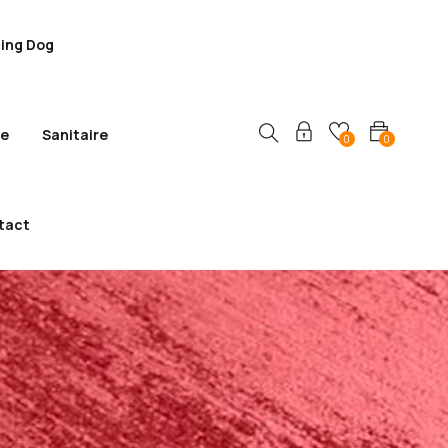
ling Dog
ie
Sanitaire
0
0
tact