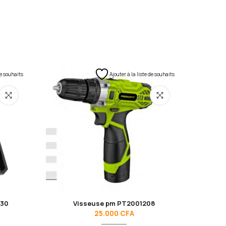
de souhaits
Ajouter à la liste de souhaits
830
Visseuse pm PT2001208
Perce
25.000
CFA