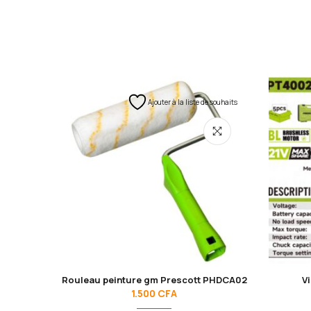
Ajouter à la liste de souhaits
Rouleau peinture gm Prescott PHDCA02
V
1.500
CFA