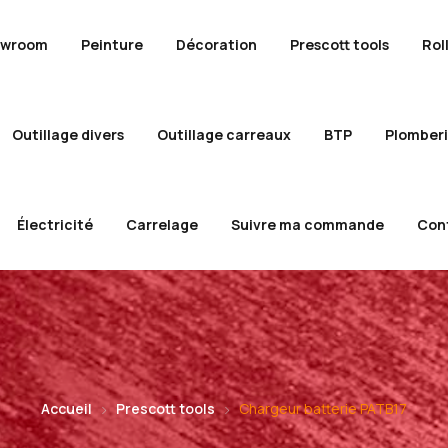
owroom
Peinture
Décoration
Prescott tools
Rol
Outillage divers
Outillage carreaux
BTP
Plomber
Électricité
Carrelage
Suivre ma commande
Con
Accueil
Prescott tools
Chargeur batterie PATB17