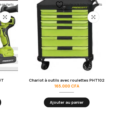
de souhaits
Ajouter à la liste de souhaits
3T
Chariot à outils avec roulettes PHT102
Vis
165.000
CFA
Ajouter au panier