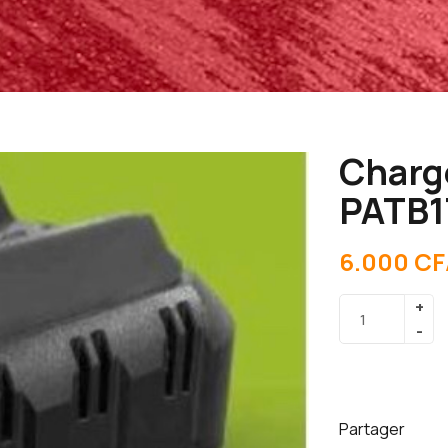
Charg
PATB1
6.000
CF
Partager