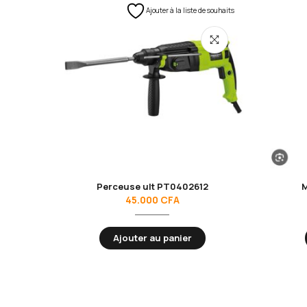
Ajouter à la liste de souhaits
Perceuse ult PT0402612
M
45.000
CFA
Ajouter au panier