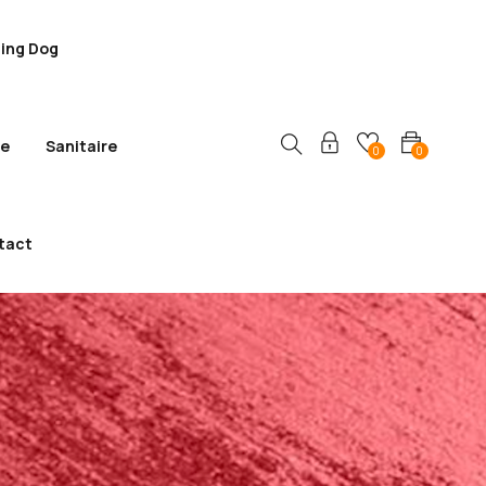
ling Dog
ie
Sanitaire
0
0
tact