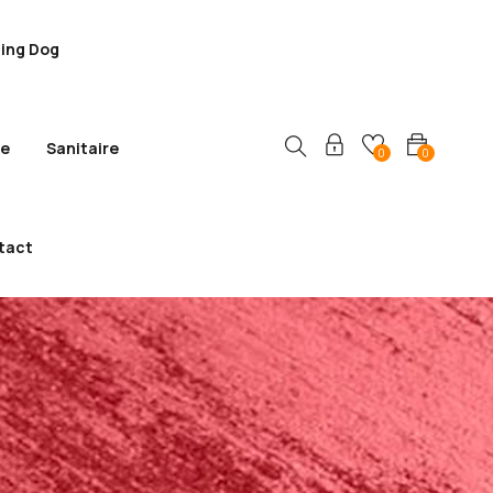
ling Dog
ie
Sanitaire
0
0
tact