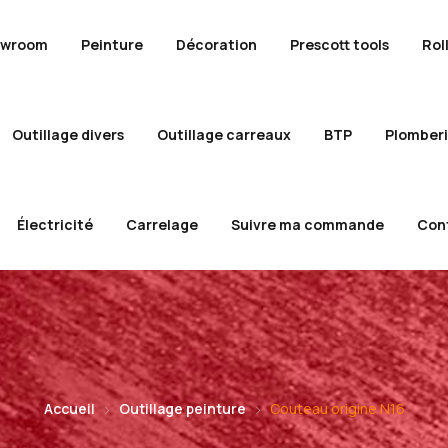
owroom
Peinture
Décoration
Prescott tools
Rol
Outillage divers
Outillage carreaux
BTP
Plomber
Électricité
Carrelage
Suivre ma commande
Con
Accueil
Outillage peinture
Couteau origine N16