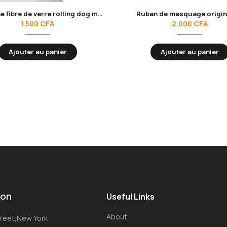
Membrane fibre de verre rolling dog mètre
Ruban de masquage origi
1.500
CFA
2.000
CFA
Ajouter au panier
Ajouter au panier
ion
Useful Links
About
Street,New York