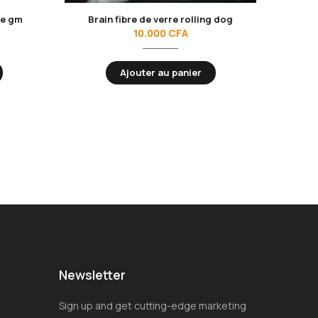
ne gm
Brain fibre de verre rolling dog
10.000
CFA
Ajouter au panier
Newsletter
Sign up and get cutting-edge marketing