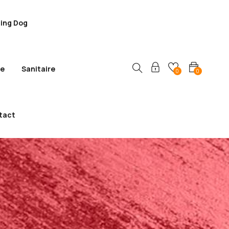
ling Dog
ie
Sanitaire
0
0
tact