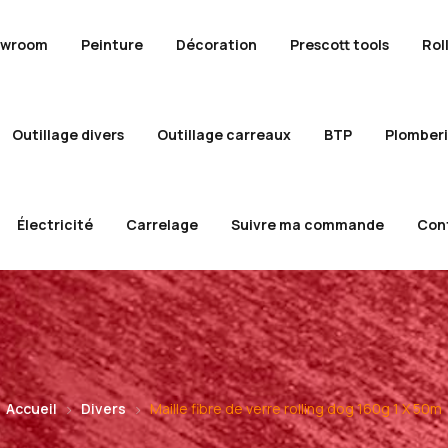
owroom
Peinture
Décoration
Prescott tools
Rol
Outillage divers
Outillage carreaux
BTP
Plomber
Électricité
Carrelage
Suivre ma commande
Con
Accueil
Divers
Maille fibre de verre rolling dog 160g 1 X 50m