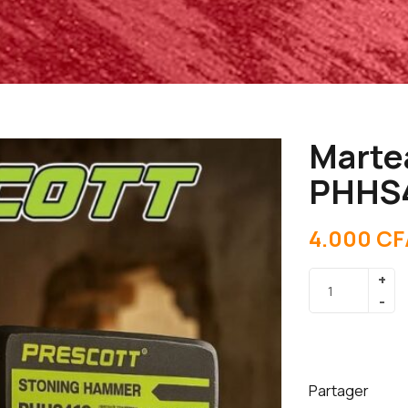
Martea
PHHS
4.000
CF
Partager