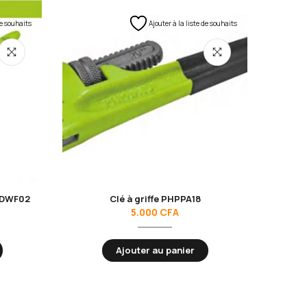
de souhaits
Ajouter à la liste de souhaits
HDWF02
Clé à griffe PHPPA18
Mi
5.000
CFA
Ajouter au panier