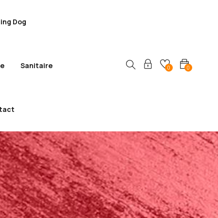
ling Dog
ie
Sanitaire
0
0
tact