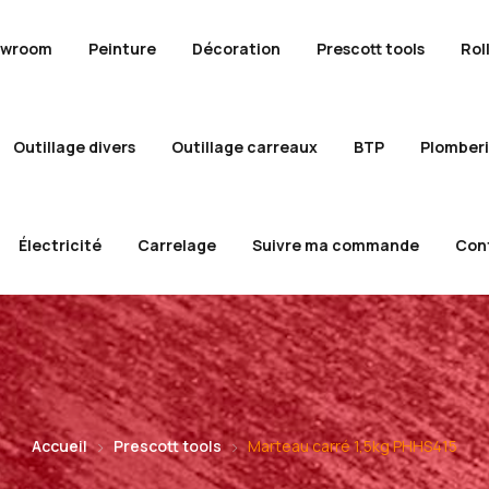
owroom
Peinture
Décoration
Prescott tools
Rol
Outillage divers
Outillage carreaux
BTP
Plomber
Électricité
Carrelage
Suivre ma commande
Con
Accueil
Prescott tools
Marteau carré 1,5kg PHHS415