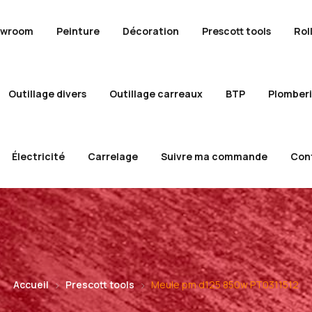
owroom
Peinture
Décoration
Prescott tools
Rol
Outillage divers
Outillage carreaux
BTP
Plomber
Électricité
Carrelage
Suivre ma commande
Con
Accueil
Prescott tools
Meule pm d125 850w PT0311512