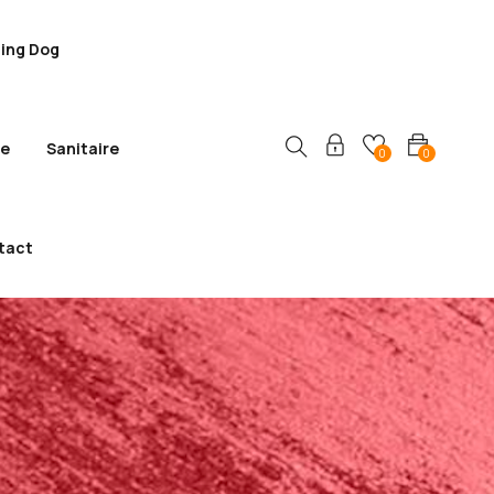
ling Dog
ie
Sanitaire
0
0
tact