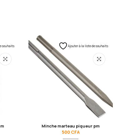
de souhaits
Ajouter à la liste de souhaits
mm
Minche marteau piqueur pm
V
500
CFA