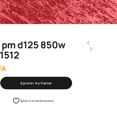
 pm d125 850w
1512
FA
Ajouter Au Panier
Ajouter à la liste de souhaits