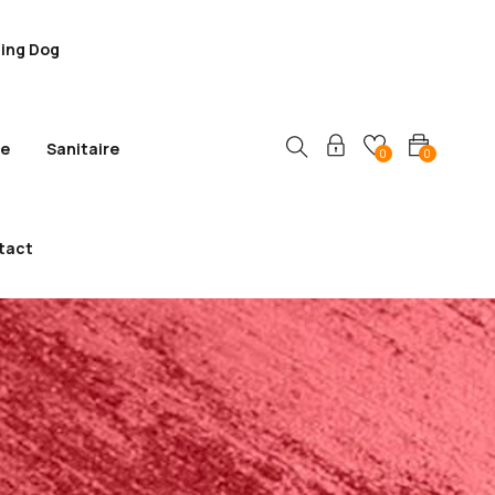
ling Dog
ie
Sanitaire
0
0
tact