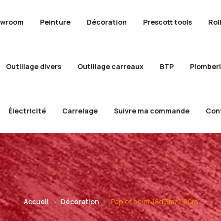
owroom
Peinture
Décoration
Prescott tools
Rol
Outillage divers
Outillage carreaux
BTP
Plomber
Électricité
Carrelage
Suivre ma commande
Con
Accueil
Décoration
Papier peint 18d 3m/2,80m