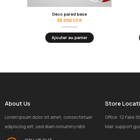
Déco pared base
55.000
CFA
Ajouter au panier
About Us
Store Locat
Lorem ipsum dolor sit amet, consectetuer
Office: 12 Fake 
adipiscing elit, sed diam nonummy nibh
Mail: support.g