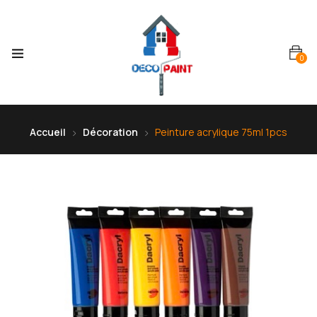
0
Accueil
Décoration
Peinture acrylique 75ml 1pcs