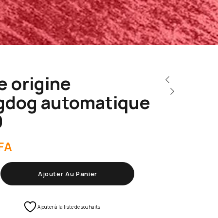
e origine
ngdog automatique
9
FA
Ajouter Au Panier
Ajouter à la liste de souhaits