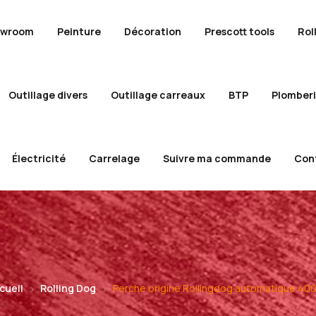
owroom
Peinture
Décoration
Prescott tools
Rol
Outillage divers
Outillage carreaux
BTP
Plomber
Électricité
Carrelage
Suivre ma commande
Con
cueil
Rolling Dog
Perche origine Rollingdog automatique 40