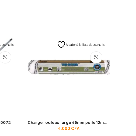
de souhaits
Ajouter à la liste de souhaits
40072
Charge rouleau large 45mm poile 12mm Rollingdog 0023
4.000
CFA