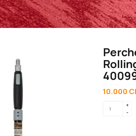
Perch
Rolli
4009
10.000
C