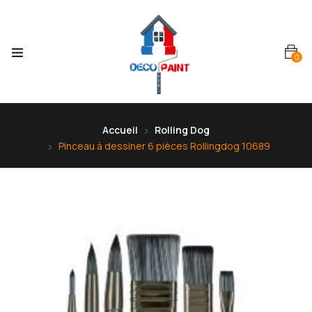
0
Accueil
Rolling Dog
Pinceau à dessiner 6 pièces Rollingdog 10689