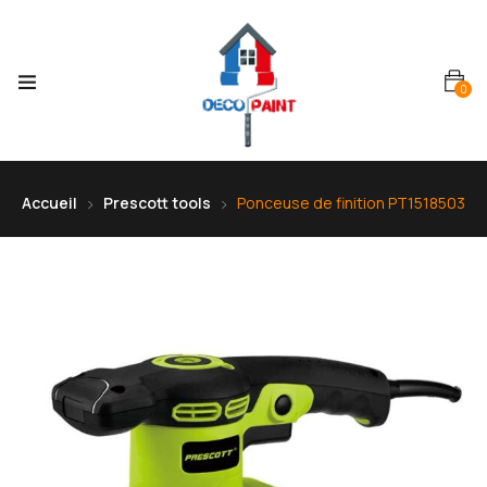
0
Accueil
Prescott tools
Ponceuse de finition PT1518503