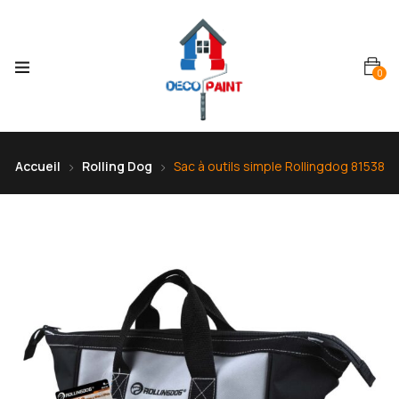
0
Accueil
Rolling Dog
Sac à outils simple Rollingdog 81538