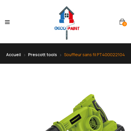
0
Accueil
Prescott tools
Souffleur sans fil PT400022104