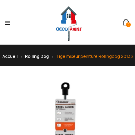
0
Accueil
Rolling Dog
Tige mixeur peinture Rollingdog 20133