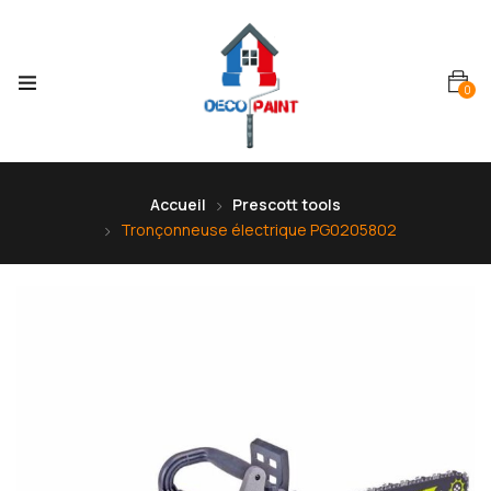
0
Accueil
Prescott tools
Tronçonneuse électrique PG0205802