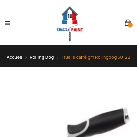
0
Accueil
Rolling Dog
Truelle carré gm Rollingdog 50122