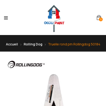
0
Accueil
Rolling Dog
Truelle rond pm Rollingdog 50184