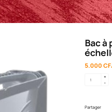
Bac à 
échell
5.000
CF
Partager