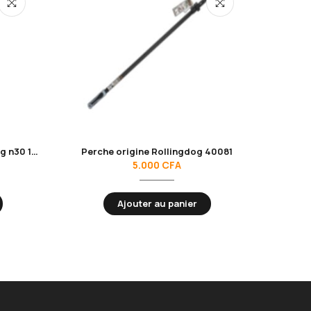
Pinceau manche bois Rollingdog n30 10676
Perche origine Rollingdog 40081
5.000
CFA
Ajouter au panier