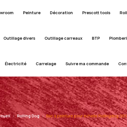
owroom
Peinture
Décoration
Prescott tools
Rol
Outillage divers
Outillage carreaux
BTP
Plomber
Électricité
Carrelage
Suivre ma commande
Con
cueil
Rolling Dog
Bac à peinture pour échelle Rollingdog 20