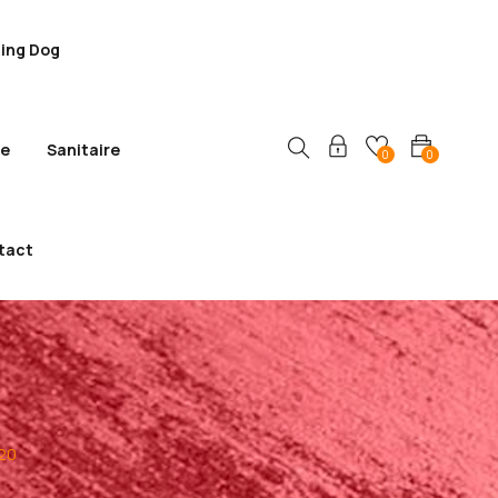
ling Dog
ie
Sanitaire
0
0
tact
120