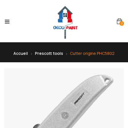
0
Accueil
Prescott tools
Cutter origine PHC5802