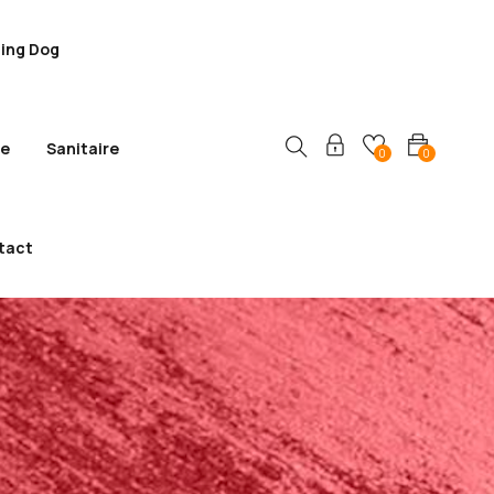
ling Dog
ie
Sanitaire
0
0
tact