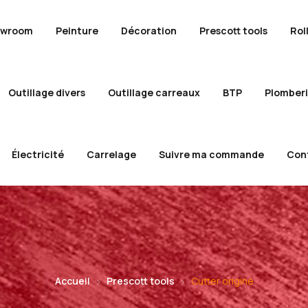
owroom
Peinture
Décoration
Prescott tools
Rol
Outillage divers
Outillage carreaux
BTP
Plomber
Électricité
Carrelage
Suivre ma commande
Con
Accueil
Prescott tools
Cutter origine