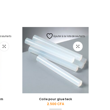
de souhaits
Ajouter à la liste de souhaits
mm
Colle pour glue teck
Vis
2.500
CFA