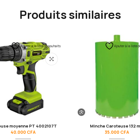
Produits similaires
Ajouter à la liste de souhaits
Ajouter à la liste 
euse moyenne PT 4002107T
Minche Caroteuse 132 
40.000
CFA
35.000
CFA