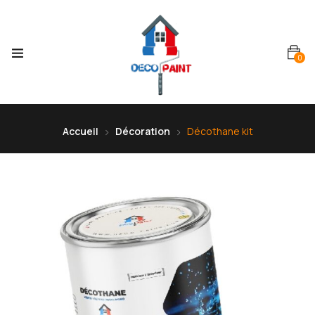
0
Accueil
Décoration
Décothane kit