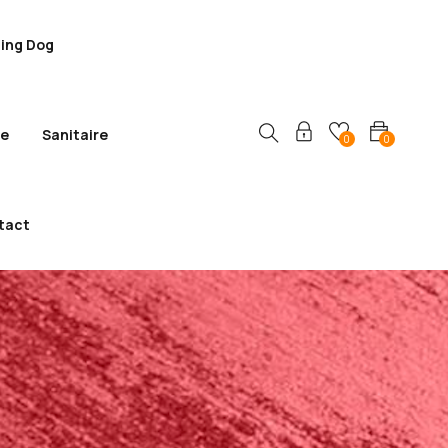
ling Dog
ie
Sanitaire
0
0
tact