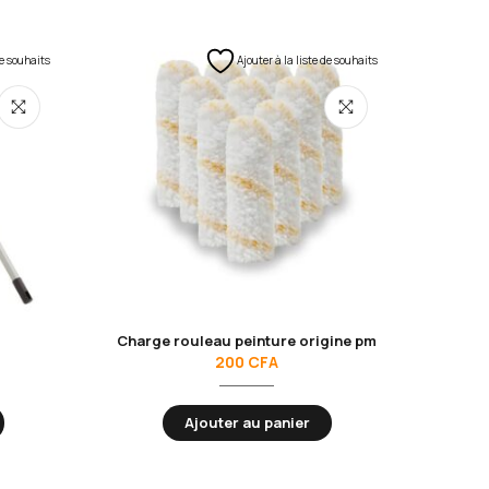
de souhaits
Ajouter à la liste de souhaits
Charge rouleau peinture origine pm
Spa
200
CFA
Ajouter au panier