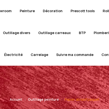
owroom
Peinture
Décoration
Prescott tools
Rol
Outillage divers
Outillage carreaux
BTP
Plomber
Électricité
Carrelage
Suivre ma commande
Con
Accueil
Outillage peinture
Papier abrasif paquet