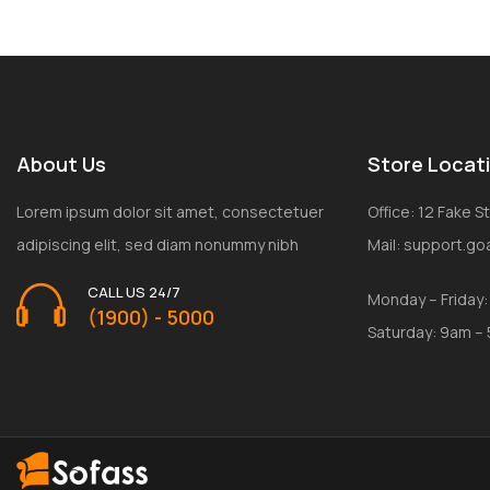
About Us
Store Locat
Lorem ipsum dolor sit amet, consectetuer
Office: 12 Fake 
adipiscing elit, sed diam nonummy nibh
Mail: support.g
CALL US 24/7
Monday – Friday
(1900) - 5000
Saturday: 9am –