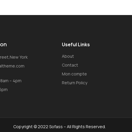
ion
Useful Links
About
Street,New York
Contact
oaltheme.com
Mon compte
: 8am – 4pm
Return Policy
 5pm
Copyright © 2022 Sofass – All Rights Reserved.